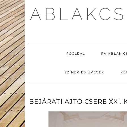
Skip
ABLAKCS
to
content
FŐOLDAL
FA ABLAK C
SZÍNEK ÉS ÜVEGEK
KÉ
BEJÁRATI AJTÓ CSERE XXI.