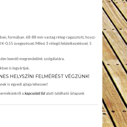
ekben, formában. 68-88 mm vastag réteg-ragasztott, hossz-
0 K-0,55 üvegezéssel, Milesi 3 rétegű felületkezeléssel, 5
inden leendő megrendelőnk szolgálatára.
ben is legyártjuk.
ES HELYSZÍNI FELMÉRÉST VÉGZÜNK!
ek is egyedi ajtaja lehessen!
termékünkről a
kapcsolati fül
alatt található űrlapunk