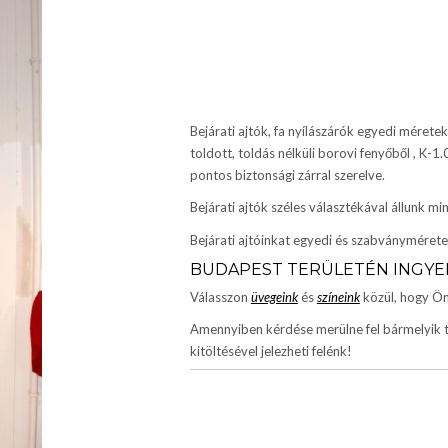
Bejárati ajtók, fa nyílászárók egyedi méret
toldott, toldás nélküli borovi fenyőből , K-1.
pontos biztonsági zárral szerelve.
Bejárati ajtók széles választékával állunk m
Bejárati ajtóinkat egyedi és szabványméretek
BUDAPEST TERÜLETÉN INGYEN
Válasszon
üvegeink
és
színeink
közül, hogy Önn
Amennyiben kérdése merülne fel bármelyik 
kitöltésével jelezheti felénk!