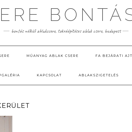
ERE BONTÁ
bontás nélküli ablakcsere, tokráépítéses ablak csere, budapest
SERE
MŰANYAG ABLAK CSERE
FA BEJÁRATI AJ
PGALÉRIA
KAPCSOLAT
ABLAKSZIGETELÉS
 KERÜLET