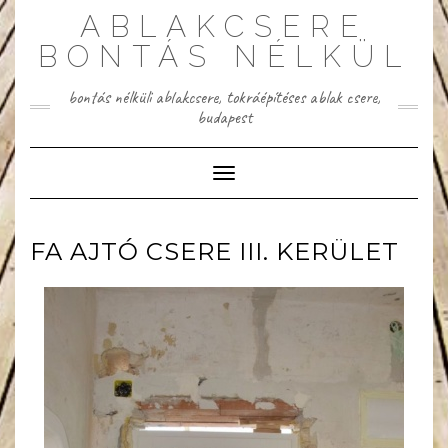
Skip
ABLAKCSERE
to
content
BONTÁS NÉLKÜL
bontás nélküli ablakcsere, tokráépítéses ablak csere,
budapest
Toggle Navigation
FA AJTÓ CSERE III. KERÜLET