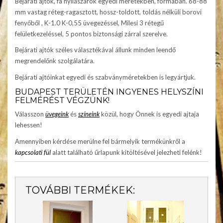
Bejárati ajtók, fa nyílászárók egyedi méretekben, formában. 68-88
mm vastag réteg-ragasztott, hossz-toldott, toldás nélküli borovi
fenyőből , K-1.0 K-0,55 üvegezéssel, Milesi 3 rétegű
felületkezeléssel, 5 pontos biztonsági zárral szerelve.
Bejárati ajtók széles választékával állunk minden leendő
megrendelőnk szolgálatára.
Bejárati ajtóinkat egyedi és szabványméretekben is legyártjuk.
BUDAPEST TERÜLETÉN INGYENES HELYSZÍNI
FELMÉRÉST VÉGZÜNK!
Válasszon
üvegeink
és
színeink
közül, hogy Önnek is egyedi ajtaja
lehessen!
Amennyiben kérdése merülne fel bármelyik termékünkről a
kapcsolati fül
alatt található űrlapunk kitöltésével jelezheti felénk!
TOVÁBBI TERMÉKEK: