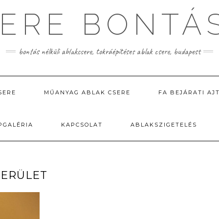
ERE BONTÁ
bontás nélküli ablakcsere, tokráépítéses ablak csere, budapest
SERE
MŰANYAG ABLAK CSERE
FA BEJÁRATI AJ
PGALÉRIA
KAPCSOLAT
ABLAKSZIGETELÉS
 KERÜLET