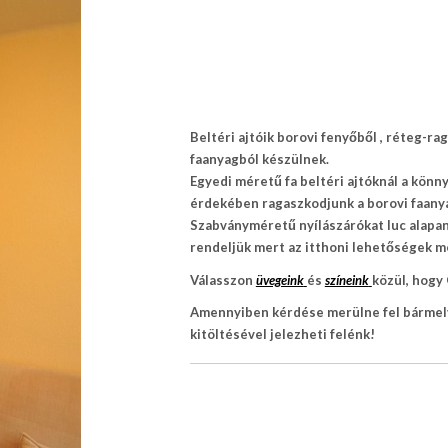
Beltéri ajtóik borovi fenyőből , réteg-r
faanyagból készülnek.
Egyedi méretű fa beltéri ajtóknál a kön
érdekében ragaszkodjunk a borovi faany
Szabványméretű nyílászárókat luc alapan
rendeljük mert az itthoni lehetőségek m
Válasszon
üvegeink
és
színeink
közül, hogy
Amennyiben kérdése merülne fel bármel
kitöltésével jelezheti felénk!