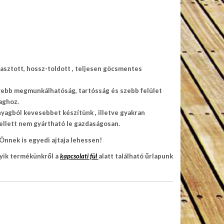
agasztott, hossz-toldott , teljesen göcsmentes
nyebb megmunkálhatóság, tartósság és szebb felület
aghoz.
yagból kevesebbet készítünk , illetve gyakran
ellett nem gyártható le gazdaságosan.
 Önnek is egyedi ajtaja lehessen!
yik termékünkről a
kapcsolati fül
alatt található űrlapunk