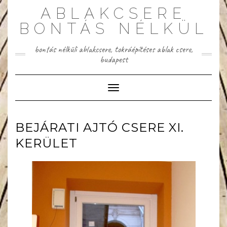
Skip
ABLAKCSERE
to
content
BONTÁS NÉLKÜL
bontás nélküli ablakcsere, tokráépítéses ablak csere,
budapest
Toggle Navigation
BEJÁRATI AJTÓ CSERE XI.
KERÜLET