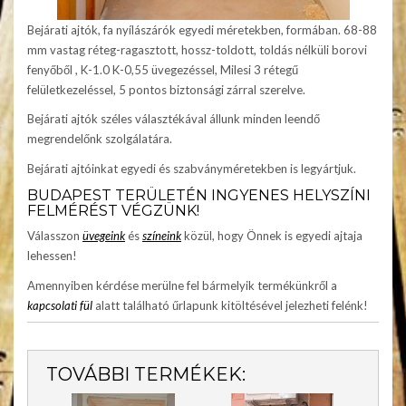
Bejárati ajtók, fa nyílászárók egyedi méretekben, formában. 68-88
mm vastag réteg-ragasztott, hossz-toldott, toldás nélküli borovi
fenyőből , K-1.0 K-0,55 üvegezéssel, Milesi 3 rétegű
felületkezeléssel, 5 pontos biztonsági zárral szerelve.
Bejárati ajtók széles választékával állunk minden leendő
megrendelőnk szolgálatára.
Bejárati ajtóinkat egyedi és szabványméretekben is legyártjuk.
BUDAPEST TERÜLETÉN INGYENES HELYSZÍNI
FELMÉRÉST VÉGZÜNK!
Válasszon
üvegeink
és
színeink
közül, hogy Önnek is egyedi ajtaja
lehessen!
Amennyiben kérdése merülne fel bármelyik termékünkről a
kapcsolati fül
alatt található űrlapunk kitöltésével jelezheti felénk!
TOVÁBBI TERMÉKEK: